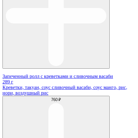
Запеченный ролл с креветками и сливочным васаби
289 г
Креветки, такуан, соус сливочный васаби, соус манго, рис,
нори, воздушный рис
760 ₽