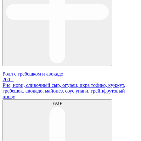
Ролл с гребешком и авокадо
260 г
Рис, нори, сливочный сыр, огурец, икра тобико, кунжут,
гребешок, авокадо, майонез, соус унаги, грейпфрутовый
понзу
790 ₽