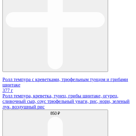
Ролл темпура с креветками, трюфельным тунцом и грибами
шиитаке
377 г
Ролл темпура, креветка, тунец, грибы шиитаке, огурец,
сливочный сыр, соус трюфельный унаги, рис, нори, зеленый
лук, воздушный рис
850 ₽