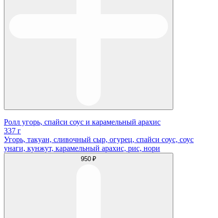
Ролл угорь, спайси соус и карамельный арахис
337 г
Угорь, такуан, сливочный сыр, огурец, спайси соус, соус
унаги, кунжут, карамельный арахис, рис, нори
950 ₽