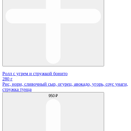
Ролл с угрем и стружкой бонито
280 г
Рис, нори, сливочный сыр, огурец, авокадо, угорь, соус унаги,
стружка тунца
950 ₽