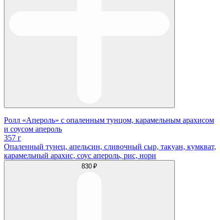
Ролл «Апероль» с опаленным тунцом, карамельным арахисом
и соусом апероль
357 г
Опаленный тунец, апельсин, сливочный сыр, такуан, кумкват,
карамельный арахис, соус апероль, рис, нори
830 ₽