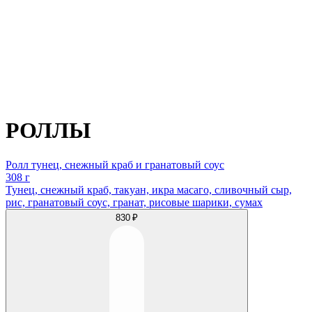
РОЛЛЫ
Ролл тунец, снежный краб и гранатовый соус
308 г
Тунец, снежный краб, такуан, икра масаго, сливочный сыр,
рис, гранатовый соус, гранат, рисовые шарики, сумах
830 ₽