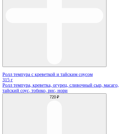
Ролл темпура с креветкой и тайским соусом
315 г
Ролл темпура, креветка, огурец, сливочный сыр, масаго,
тайский соус, тобико, рис, нори
720 ₽