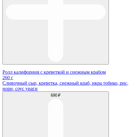
Ролл калифорния с креветкой и снежным крабом
260 г
Сливочный сыр, креветка, снежный краб, икра тобико, рис,
нори, соус унаги
690 ₽