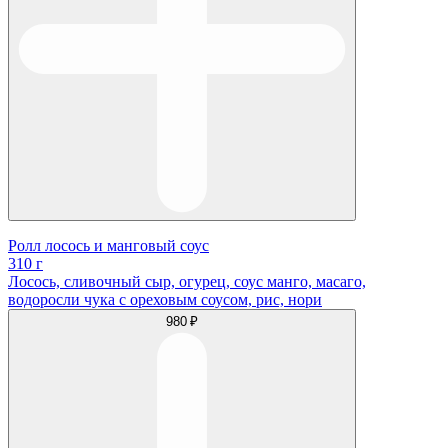
Ролл лосось и манговый соус
310 г
Лосось, сливочный сыр, огурец, соус манго, масаго,
водоросли чука с ореховым соусом, рис, нори
980 ₽