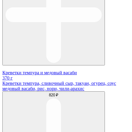
Креветки темпура и медовый васаби
370 г
Креветки темпура, сливочный сыр, такуан, огурец, соус
медовый васаби, рис, нори, чили-арахис
820 ₽