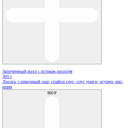
Запеченный ролл с острым лососем
305 г
Лосось, сливочный сыр, спайси соус, соус унаги, огурец, рис,
нори
950 ₽