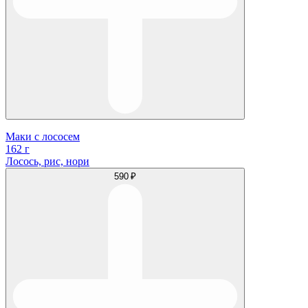
Маки с лососем
162 г
Лосось, рис, нори
590 ₽